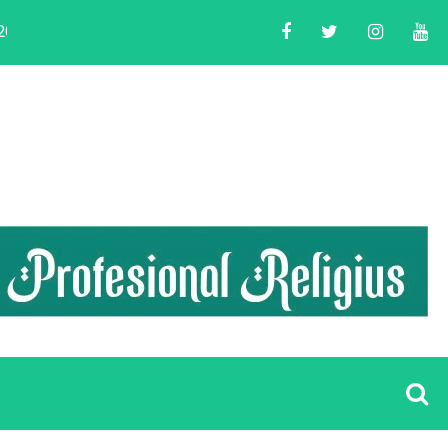
LDII Banten Helat Acara Peningkatan Kompetensi G