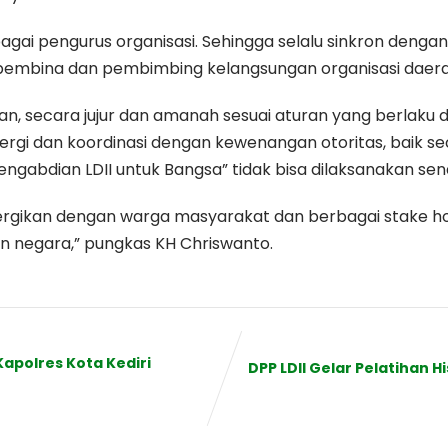
bagai pengurus organisasi. Sehingga selalu sinkron deng
 pembina dan pembimbing kelangsungan organisasi daer
 secara jujur dan amanah sesuai aturan yang berlaku di I
inergi dan koordinasi dengan kewenangan otoritas, baik 
gabdian LDII untuk Bangsa” tidak bisa dilaksanakan sendi
nergikan dengan warga masyarakat dan berbagai stake h
n negara,” pungkas KH Chriswanto.
apolres Kota Kediri
DPP LDII Gelar Pelatihan