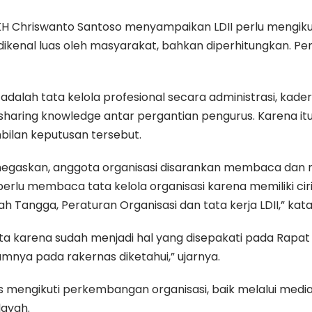
KH Chriswanto Santoso menyampaikan LDII perlu mengikut
dikenal luas oleh masyarakat, bahkan diperhitungkan. Pe
dalah tata kelola profesional secara administrasi, kaderi
 sharing knowledge antar pergantian pengurus. Karena i
bilan keputusan tersebut.
enegaskan, anggota organisasi disarankan membaca dan me
u membaca tata kelola organisasi karena memiliki ciri
Tangga, Peraturan Organisasi dan tata kerja LDII,” kat
 karena sudah menjadi hal yang disepakati pada Rapat Ke
mnya pada rakernas diketahui,” ujarnya.
us mengikuti perkembangan organisasi, baik melalui m
layah.