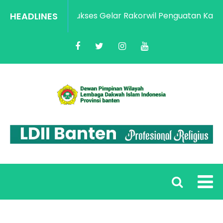
HEADLINES
LDII Banten Sukses Gelar Rakorwil Penguatan Kapasit