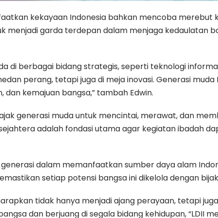
faatkan kekayaan Indonesia bahkan mencoba merebut ke
ntuk menjadi garda terdepan dalam menjaga kedaulatan 
.
a di berbagai bidang strategis, seperti teknologi inform
 medan perang, tetapi juga di meja inovasi. Generasi mud
, dan kemajuan bangsa,” tambah Edwin.
ajak generasi muda untuk mencintai, merawat, dan memb
n sejahtera adalah fondasi utama agar kegiatan ibadah d
tas generasi dalam memanfaatkan sumber daya alam Ind
mastikan setiap potensi bangsa ini dikelola dengan bijak
diharapkan tidak hanya menjadi ajang perayaan, tetapi
angsa dan berjuang di segala bidang kehidupan, “LDII 