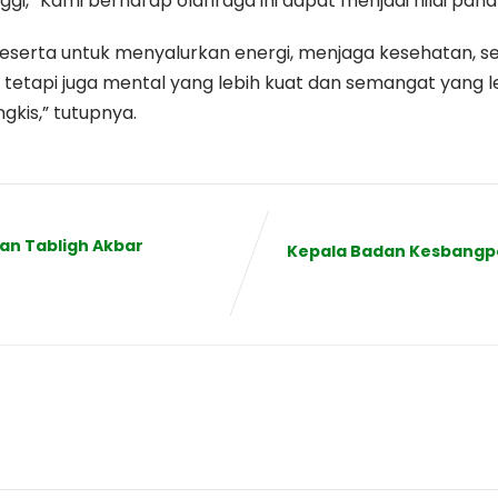
nggi, “Kami berharap olahraga ini dapat menjadi nilai pah
i peserta untuk menyalurkan energi, menjaga kesehatan, 
, tetapi juga mental yang lebih kuat dan semangat yang l
kis,” tutupnya.
 Dan Tabligh Akbar
Kepala Badan Kesbangpo