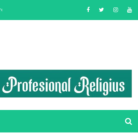
lkada 2024
LDII Banten Helat Acara Peningkatan K