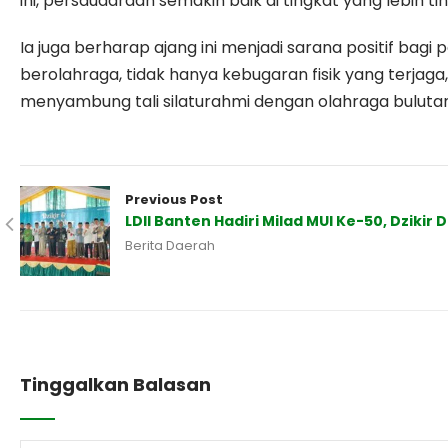
ini, persaudaraan semakin baik di tingkat yang lebih ti
Ia juga berharap ajang ini menjadi sarana positif bag
berolahraga, tidak hanya kebugaran fisik yang terjaga
menyambung tali silaturahmi dengan olahraga bulutang
Previous Post
LDII Banten Hadiri Milad MUI Ke-50, Dzikir
Berita Daerah
Tinggalkan Balasan