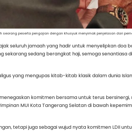
h seorang peserta pengajian dengan khusyuk menyimak penjelasan dari pema
ngajak seluruh jamaah yang hadir untuk menyelipkan doa 
ang sekarang sedang berangkat haji, semoga senantiasa d
gus yang mengupas kitab-kitab klasik dalam dunia Islam, ya
ni menegaskan komitmen bersama untuk terus bersinergi,
pinan MUI Kota Tangerang Selatan di bawah kepemimpi
gan, tetapi juga sebagai wujud nyata komitmen LDII untu