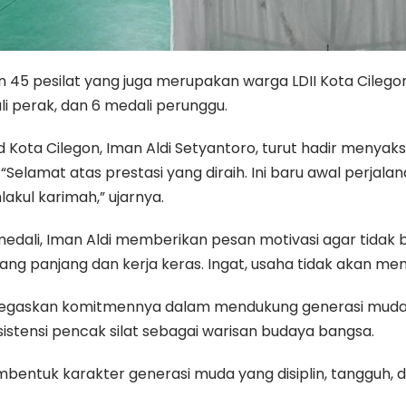
 45 pesilat yang juga merupakan warga LDII Kota Cilego
li perak, dan 6 medali perunggu.
Kota Cilegon, Iman Aldi Setyantoro, turut hadir menyak
elamat atas prestasi yang diraih. Ini baru awal perjalanan
lakul karimah,” ujarnya.
li, Iman Aldi memberikan pesan motivasi agar tidak berk
ng panjang dan kerja keras. Ingat, usaha tidak akan men
menegaskan komitmennya dalam mendukung generasi muda me
ensi pencak silat sebagai warisan budaya bangsa.
bentuk karakter generasi muda yang disiplin, tangguh, dan 