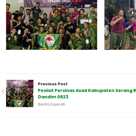
Previous Post
Pesilat Persinas Asad Kabupaten Serang R
Dandim 0623
Berita Daerah