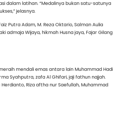
si dalam latihan. “Medalinya bukan satu-satunya
kses,” jelasnya.
Faiz Putra Adam, M. Reza Oktario, Salman Aulia
ki admaja Wijaya, hikmah Husna jaya, Fajar Gilang
ah meraih mendali emas antara lain Muhammad Hadi
Syahputra, zafa Al Ghifari, jaji fathun najjah.
 Herdianto, Riza aftha nur Saefullah, Muhammad