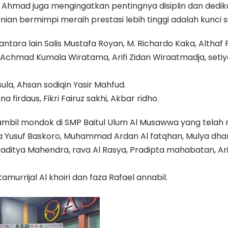
 Ahmad juga mengingatkan pentingnya disiplin dan dedika
n bermimpi meraih prestasi lebih tinggi adalah kunci su
tara lain Salis Mustafa Royan, M. Richardo Kaka, Althaf 
Achmad Kumala Wiratama, Arifi Zidan Wiraatmadja, setiya
ula, Ahsan sodiqin Yasir Mahfud.
firdaus, Fikri Fairuz sakhi, Akbar ridho.
ah sambil mondok di SMP Baitul Ulum Al Musawwa yang tel
na Yusuf Baskoro, Muhammad Ardan Al fatqhan, Mulya dharma 
aditya Mahendra, rava Al Rasya, Pradipta mahabatan, Ari
rrijal Al khoiri dan faza Rafael annabil.