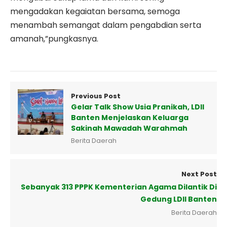
mengadakan kegaiatan bersama, semoga
menambah semangat dalam pengabdian serta
amanah,”pungkasnya.
Previous Post
Gelar Talk Show Usia Pranikah, LDII
Banten Menjelaskan Keluarga
Sakinah Mawadah Warahmah
Berita Daerah
Next Post
Sebanyak 313 PPPK Kementerian Agama Dilantik Di
Gedung LDII Banten
Berita Daerah