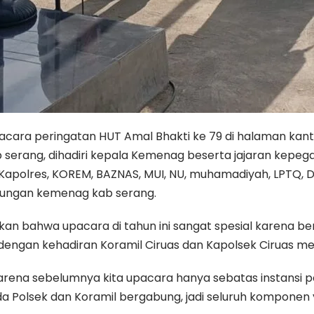
pacara peringatan HUT Amal Bhakti ke 79 di halaman ka
ab serang, dihadiri kepala Kemenag beserta jajaran kepe
 Kapolres, KOREM, BAZNAS, MUI, NU, muhamadiyah, LPTQ, D
naungan kemenag kab serang.
an bahwa upacara di tahun ini sangat spesial karena ber
ngan kehadiran Koramil Ciruas dan Kapolsek Ciruas me
, karena sebelumnya kita upacara hanya sebatas instansi 
Polsek dan Koramil bergabung, jadi seluruh komponen yan