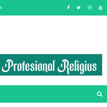
 2024
LDII Banten Helat Acara Peningkatan Kompe