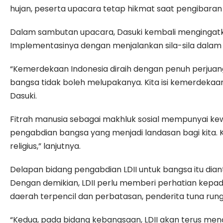
hujan, peserta upacara tetap hikmat saat pengibara
Dalam sambutan upacara, Dasuki kembali mengingatk
Implementasinya dengan menjalankan sila-sila dalam
“Kemerdekaan Indonesia diraih dengan penuh perjuang
bangsa tidak boleh melupakanya. Kita isi kemerdekaa
Dasuki.
Fitrah manusia sebagai makhluk sosial mempunyai k
pengabdian bangsa yang menjadi landasan bagi kita. 
religius,” lanjutnya.
Delapan bidang pengabdian LDII untuk bangsa itu di
Dengan demikian, LDII perlu memberi perhatian kepad
daerah terpencil dan perbatasan, penderita tuna rungu
“Kedua, pada bidang kebangsaan, LDII akan terus me