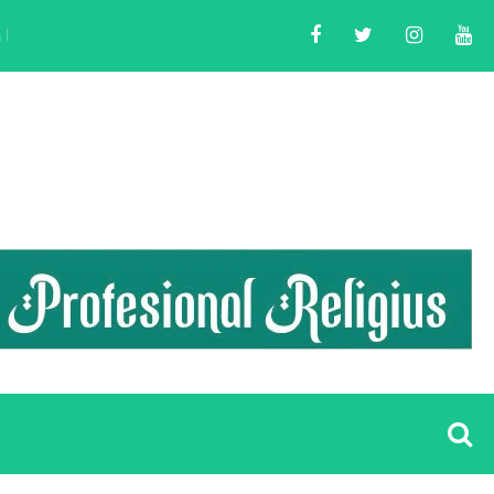
as Pilkada 2024
LDII Banten Helat Acara Peningka