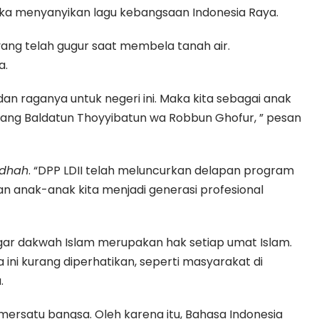
ika menyanyikan lagu kebangsaan Indonesia Raya.
ng telah gugur saat membela tanah air.
a.
n raganya untuk negeri ini. Maka kita sebagai anak
yang Baldatun Thoyyibatun wa Robbun Ghofur, ” pesan
hdhah
. “DPP LDII telah meluncurkan delapan program
n anak-anak kita menjadi generasi profesional
gar dakwah Islam merupakan hak setiap umat Islam.
ni kurang diperhatikan, seperti masyarakat di
.
rsatu bangsa. Oleh karena itu, Bahasa Indonesia