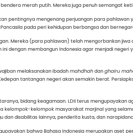
n bendera merah putih. Mereka juga penuh semangat ket
an pentingnya mengenang perjuangan para pahlawan ya
 Pancasila pada peri kehidupan berbangsa dan bernegar
an. Mereka (para pahlawan) telah mengorbankan jiwa da
n ini dengan membangun Indonesia agar menjadi negeri 
ewajiban melaksanakan ibadah
mahdhah
dan
ghairu ma
Kedepan tantangan negeri akan semakin berat. Persiapka
antaranya, bidang keagamaan. LDII terus mengupayakan a
a kelompok-kelompok masyarakat marjinal yang selama i
 dan disabilitas lainnya, penderita kusta, dan narapidana
ngupayakan bahwa Bahasa Indonesia merupakan aset peme