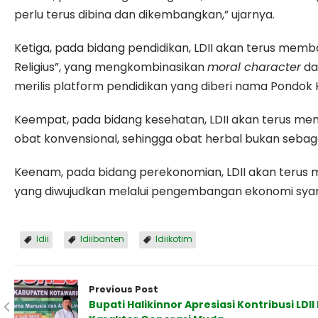
perlu terus dibina dan dikembangkan,” ujarnya.
Ketiga, pada bidang pendidikan, LDII akan terus me
Religius”, yang mengkombinasikan
moral character
d
merilis platform pendidikan yang diberi nama Pondok 
Keempat, pada bidang kesehatan, LDII akan terus 
obat konvensional, sehingga obat herbal bukan sebaga
Keenam, pada bidang perekonomian, LDII akan terus
yang diwujudkan melalui pengembangan ekonomi syar
ldii
ldiibanten
ldiikotim
Previous Post
Bupati Halikinnor Apresiasi Kontribusi L