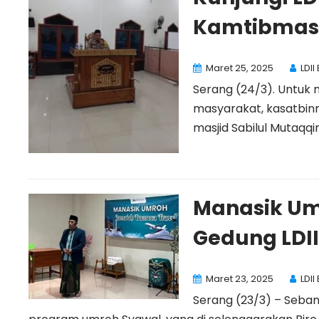
Kamtibmas
Maret 25, 2025
LDII
Serang (24/3). Untu
masyarakat, kasatbin
masjid Sabilul Mutaqqin 
Manasik Um
Gedung LDI
Maret 23, 2025
LDII
Serang (23/3) – Seba