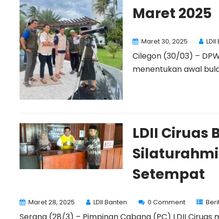
Maret 2025
Maret 30, 2025
LDII
Cilegon (30/03) – DPW
menentukan awal bulan 
LDII Ciruas 
Silaturahm
Setempat
Maret 28, 2025
LDII Banten
0 Comment
Ber
Serang (28/3) – Pimpinan Cabang (PC) LDII Ciruas 