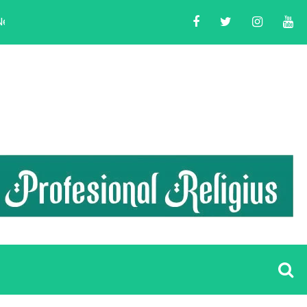
lkada 2024
LDII Banten Helat Acara Peningkatan K