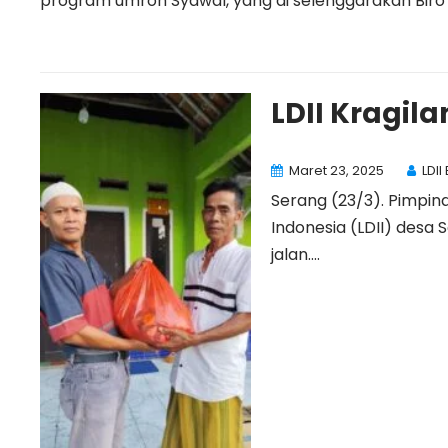
program umroh Syawal, yang di selenggarakan Biro pe
LDII Kragila
Maret 23, 2025
LDII
Serang (23/3). Pimpi
Indonesia (LDII) desa 
jalan....