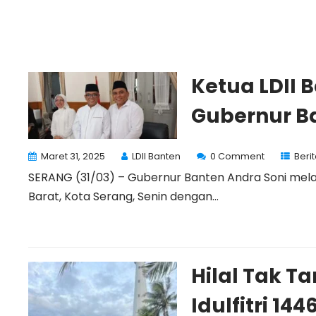
Ketua LDII 
Gubernur B
Maret 31, 2025
LDII Banten
0 Comment
Beri
SERANG (31/03) – Gubernur Banten Andra Soni melaks
Barat, Kota Serang, Senin dengan...
Hilal Tak T
Idulfitri 14