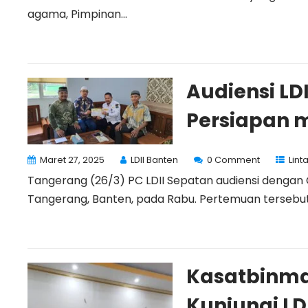
agama, Pimpinan...
Audiensi LD
Persiapan m
Maret 27, 2025
LDII Banten
0 Comment
Lint
Tangerang (26/3) PC LDII Sepatan audiensi dengan
Tangerang, Banten, pada Rabu. Pertemuan tersebut.
Kasatbinma
Kunjungi LD