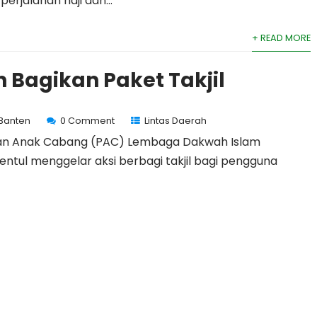
rjalanan haji dan...
+ READ MORE
n Bagikan Paket Takjil
 Banten
0 Comment
Lintas Daerah
nan Anak Cabang (PAC) Lembaga Dakwah Islam
Sentul menggelar aksi berbagi takjil bagi pengguna