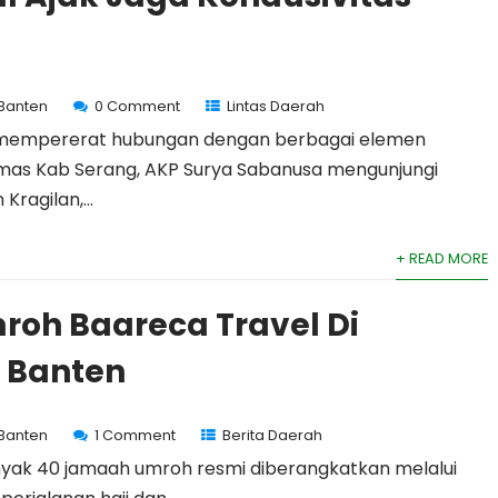
 Banten
0 Comment
Lintas Daerah
k mempererat hubungan dengan berbagai elemen
mas Kab Serang, AKP Surya Sabanusa mengunjungi
Kragilan,...
+ READ MORE
roh Baareca Travel Di
I Banten
 Banten
1 Comment
Berita Daerah
nyak 40 jamaah umroh resmi diberangkatkan melalui