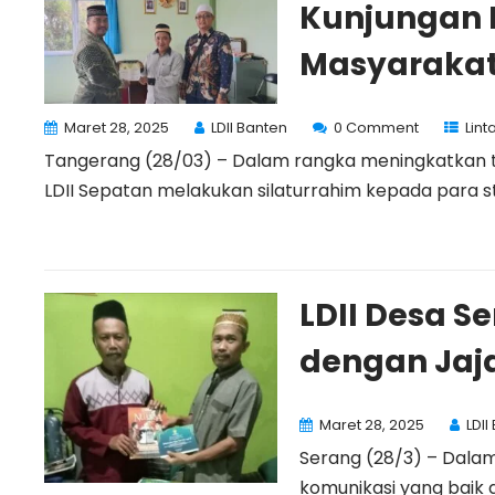
Kunjungan P
Masyaraka
Maret 28, 2025
LDII Banten
0 Comment
Lin
Tangerang (28/03) – Dalam rangka meningkatkan t
LDII Sepatan melakukan silaturrahim kepada para st
LDII Desa Se
dengan Jaj
Maret 28, 2025
LDII
Serang (28/3) – Dalam
komunikasi yang baik