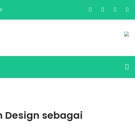
Pilkada 2024
LDII Banten Helat Acara Peningkatan
an Design sebagai