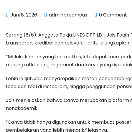
Juni 8, 2026
adminpreamous
0 Comment
Serang (8/6). Anggota Pokja LINES DPP LDII, Jais Faqih
transparan, kredibel dan relevan. Hal itu ia ungkapkan
“Melalui konten yang berkualitas, kita dapat memperl
meningkatkan engangement dari karya yang diproduksi,
Lebih lanjut, Jais menyampaikan materi pengembangan ko
feed dan reel di Instagram, hingga penggunaan ponsel
Jais menjelaskan bahwa Canva merupakan platform d
nonakademik.
“Canva tidak hanya digunakan untuk membuat poster, 
pembelajaran yang lebih menarik,” jelasnya.