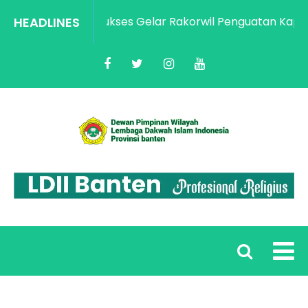
HEADLINES
LDII Banten Sukses Gelar Rakorwil Penguatan Kapasit