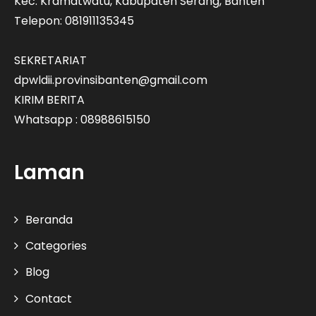
Kec. Kramatwatu, Kabupaten Serang, Banten
Telepon: 081911135345
SEKRETARIAT
dpwldii.provinsibanten@gmail.com
KIRIM BERITA
Whatsapp : 08988615150
Laman
Beranda
Categories
Blog
Contact