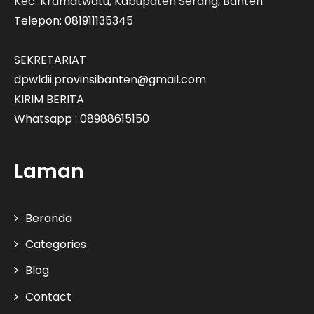
Kec. Kramatwatu, Kabupaten Serang, Banten
Telepon: 081911135345
SEKRETARIAT
dpwldii.provinsibanten@gmail.com
KIRIM BERITA
Whatsapp : 08988615150
Laman
Beranda
Categories
Blog
Contact